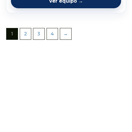
Ver equipo →
1
2
3
4
→