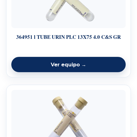
364951 l TUBE URIN PLC 13X75 4.0 C&S GR
Ver equipo →