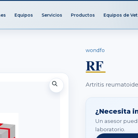
nes
Equipos
Servicios
Productos
Equipos de Vet
wondfo
RF
Artritis reumatoid
¿Necesita i
Un asesor puede
laboratorio.