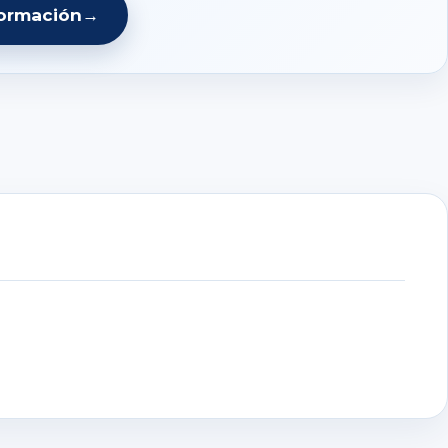
formación
→