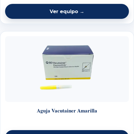
Ver equipo →
Aguja Vacutainer Amarilla